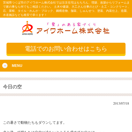
茨城県つくば市のアイワホーム株式会社では注文住宅はもちろん、増築、改築からリフォームま
で家の事なら何でもご相談ください。 土木や建築、大工さん仕事のとび・土工・コンクリート、
石、屋根、タイル・れんが・ブロック、鋼構造物、舗装、しゅんせつ、塗装、内装仕上、造園、
水道施設なども格安で承ります！
電話でのお問い合わせはこちら
MENU
今日の空
2013/07/18
この暑さで動物たちもダウンしてます。