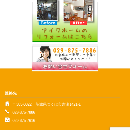
連絡先
〒305‐0022 茨城県つくば市吉瀬1421‐1
029-875-7886
029-875-7616