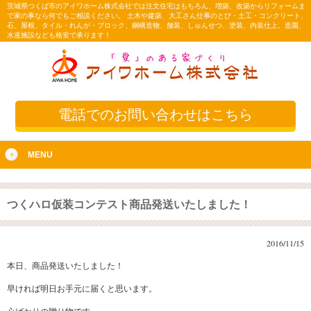
茨城県つくば市のアイワホーム株式会社では注文住宅はもちろん、増築、改築からリフォームま
で家の事なら何でもご相談ください。 土木や建築、大工さん仕事のとび・土工・コンクリート、
石、屋根、タイル・れんが・ブロック、鋼構造物、舗装、しゅんせつ、塗装、内装仕上、造園、
水道施設なども格安で承ります！
電話でのお問い合わせはこちら
MENU
つくハロ仮装コンテスト商品発送いたしました！
2016/11/15
本日、商品発送いたしました！
早ければ明日お手元に届くと思います。