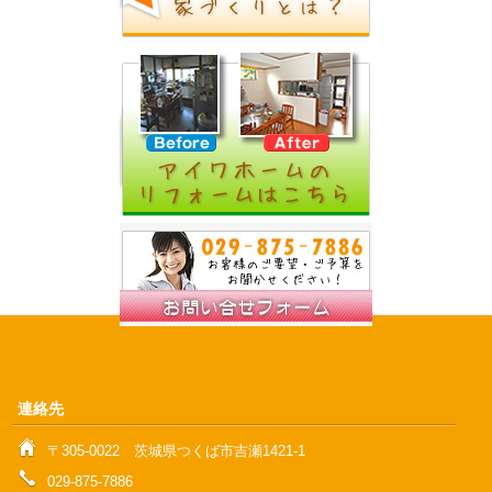
連絡先
〒305‐0022 茨城県つくば市吉瀬1421‐1
029-875-7886