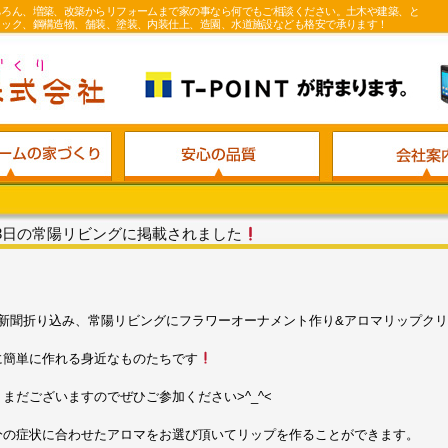
ちろん、増築、改築からリフォームまで家の事なら何でもご相談ください。土木や建築、と
ロック、鋼構造物、舗装、塗装、内装仕上、造園、水道施設なども格安で承ります！
3日の常陽リビングに掲載されました
の新聞折り込み、常陽リビングにフラワーオーナメント作り&アロマリップク
に簡単に作れる身近なものたちです
まだございますのでぜひご参加ください>^_^<
分の症状に合わせたアロマをお選び頂いてリップを作ることができます。