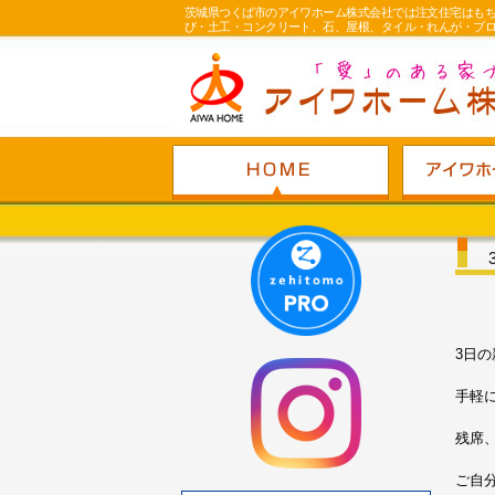
茨城県つくば市のアイワホーム株式会社では注文住宅はも
び・土工・コンクリート、石、屋根、タイル・れんが・ブ
3日
手軽
残席、
ご自