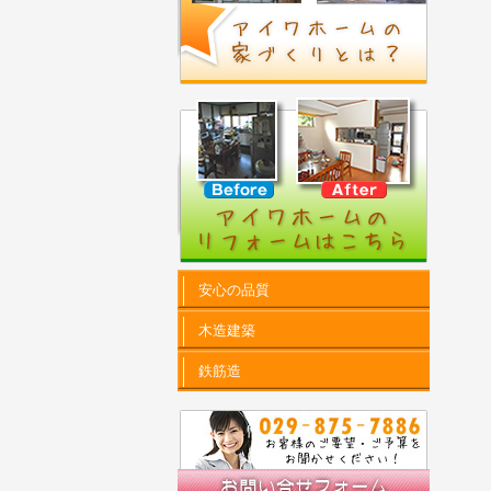
安心の品質
木造建築
鉄筋造