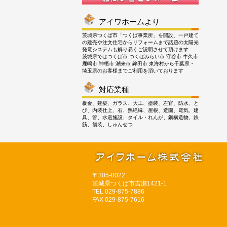
アイワホームより
茨城県つくば市「つくば事業所」を開設、一戸建て
の建売や注文住宅からリフォームまで話題の太陽光
発電システムも解り易くご説明させて頂けます
茨城県ではつくば市 つくばみらい市 守谷市 牛久市
鹿嶋市 神栖市 潮来市 鉾田市 東海村から千葉県・
埼玉県のお客様までご利用を頂いております
対応業種
板金、建築、ガラス、大工、塗装、左官、防水、と
び、内装仕上、石、熟絶縁、屋根、造園、電気、建
具、管、水道施設、タイル・れんが、鋼構造物、鉄
筋、舗装、しゅんせつ
〒305‐0022
茨城県つくば市吉瀬1421‐1
TEL 029‐875‐7886
FAX 029‐875‐7616