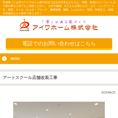
茨城県つくば市のアイワホーム株式会社では注文住宅はもちろん、増築、改築からリフォームま
で家の事なら何でもご相談ください。 土木や建築、大工さん仕事のとび・土工・コンクリート、
石、屋根、タイル・れんが・ブロック、鋼構造物、舗装、しゅんせつ、塗装、内装仕上、造園、
水道施設なども格安で承ります！
電話でのお問い合わせはこちら
MENU
アートスクール店舗改装工事
2025/08/25