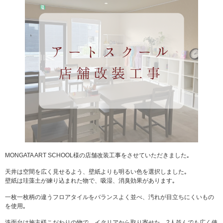
MONGATA ART SCHOOL様の店舗改装工事をさせていただきました｡
天井は空間を広く見せるよう、壁紙よりも明るい色を選択しました｡
壁紙は珪藻土が練り込まれた物で、吸湿、消臭効果があります｡
一枚一枚柄の違うフロアタイルをバランスよく並べ、汚れが目立ちにくいもの
を使用｡
洗面台は施主様こだわりの物で、イタリアから取り寄せた、2人並んでも広く使