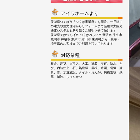
アイワホームより
茨城県つくば市「つくば事業所」を開設、一戸建て
の建売や注文住宅からリフォームまで話題の太陽光
発電システムも解り易くご説明させて頂けます
茨城県ではつくば市 つくばみらい市 守谷市 牛久市
鹿嶋市 神栖市 潮来市 鉾田市 東海村から千葉県・
埼玉県のお客様までご利用を頂いております
対応業種
板金、建築、ガラス、大工、塗装、左官、防水、と
び、内装仕上、石、熟絶縁、屋根、造園、電気、建
具、管、水道施設、タイル・れんが、鋼構造物、鉄
筋、舗装、しゅんせつ