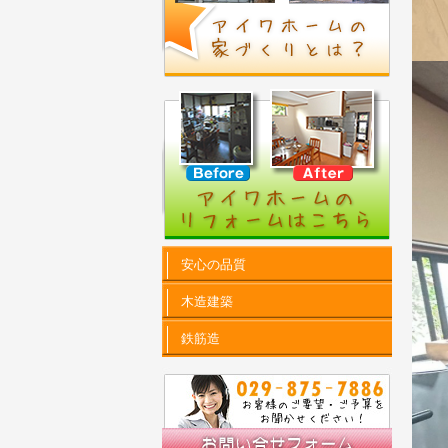
安心の品質
木造建築
鉄筋造