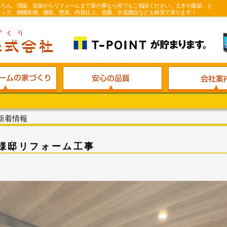
ちろん、増築、改築からリフォームまで家の事なら何でもご相談ください。土木や建築、と
ロック、鋼構造物、舗装、塗装、内装仕上、造園、水道施設なども格安で承ります！
新着情報
様邸リフォーム工事