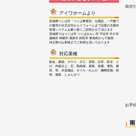
自分
アイワホームより
茨城県つくば市「つくば事業所」を開設、一戸建て
の建売や注文住宅からリフォームまで話題の太陽光
発電システムも解り易くご説明させて頂けます
茨城県ではつくば市 つくばみらい市 守谷市 牛久市
鹿嶋市 神栖市 潮来市 鉾田市 東海村から千葉県・
埼玉県のお客様までご利用を頂いております
対応業種
板金、建築、ガラス、大工、塗装、左官、防水、と
び、内装仕上、石、熟絶縁、屋根、造園、電気、建
具、管、水道施設、タイル・れんが、鋼構造物、鉄
筋、舗装、しゅんせつ
お手