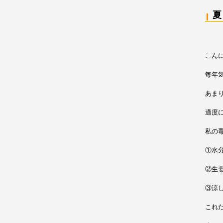
こん
毎年
あま
適度
私の
①水
②生
③涼
これ