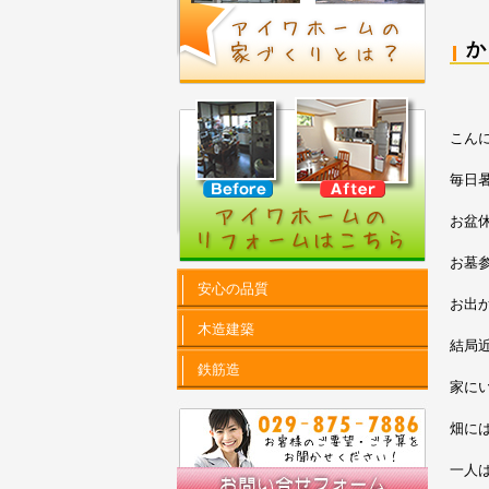
こん
毎日暑
お盆
お墓
安心の品質
お出
木造建築
結局
鉄筋造
家に
畑に
一人