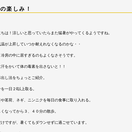
夏の楽しみ！
にちは！涼しいと思っていたらまた猛暑がやってくるようですね。
気温が上昇していつか耐えれなくなるのかな・・
り冷房の中に居すぎるのもよくなさそうです。
に汗をかいて体の毒素を出さないと！！
毒出し法をちょっとご紹介。
分を一日２ℓ以上取る。
姜や茗荷、ネギ、ニンニクを毎日の食事に取り入れる。
しくなってから３、４０分の散歩。
だけですが、暑くてもダウンせずに過ごせています。