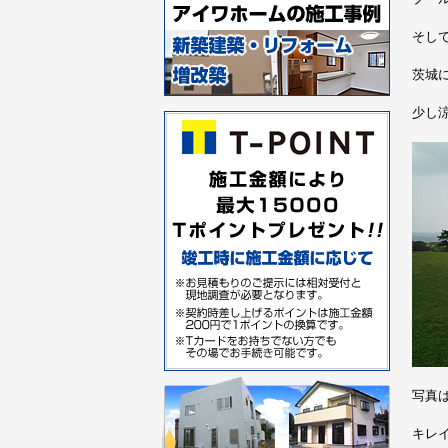
そし
茨城
少し
写真
キレ