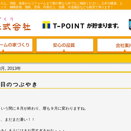
ちろん、増築、改築からリフォームまで家の事なら何でもご相談ください。土木や建築、と
ロック、鋼構造物、舗装、塗装、内装仕上、造園、水道施設なども格安で承ります！
8月, 2013年
今日のつぶやき
という間に８月が終わり、暦も９月に変わりますね。
し、まだまだ暑い！！
ルをしまうにはまだ早すぎるかな・・・