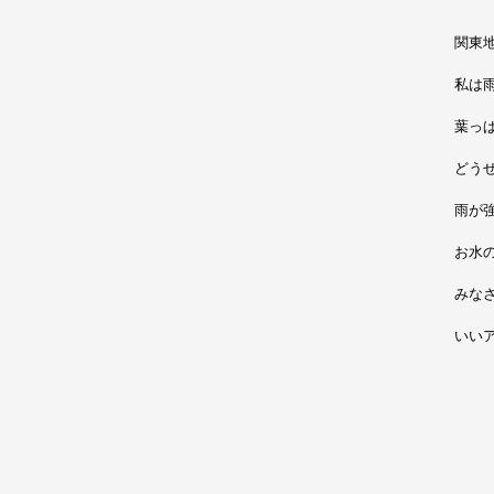
関東
私は
葉っ
どう
雨が
お水
みな
いいア