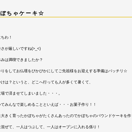
かぼちゃケーキ☆
にちわ！
さが厳しいですね(>_<)
休みは満喫できましたか？
参りをしてお仏壇をぴかぴかにしてご先祖様をお迎えする準備はバッチリ☆
かけは？というと、どこへ行っても人が多くて暑くて、
近場で済ませてしまいました・・・。
いてみんなで楽しめることといえば・・・お菓子作り！！
は大きく育ったかぼちゃがたくさんあったのでかぼちゃのパウンドケーキを作
は混ぜて、一人はつぶして、一人はオーブンに入れる係り！