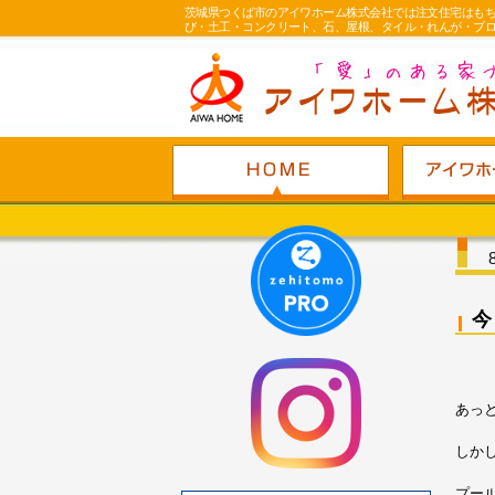
茨城県つくば市のアイワホーム株式会社では注文住宅はも
び・土工・コンクリート、石、屋根、タイル・れんが・ブ
あっ
しか
プー