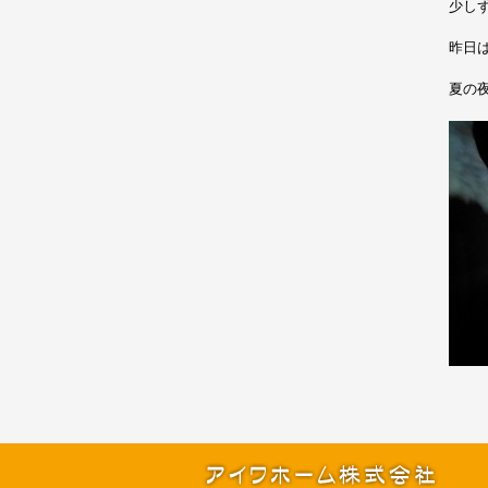
少し
昨日は
夏の