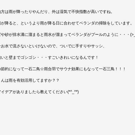
地方は雨が降ったりやんだり、外は湿気で不快指数が高いですね。
雨が降ると、というより雨が降る日に合わせてベランダの掃除をしています。
ぱや砂が排水溝に溜まると雨水が溜まってベランダがプールのように・・・(>_
せお水で流さないといけないので、ついでに手すりやサッシ、
強いと壁までゴシゴシ・・・すごいきれいになるんです！
の節約になって一石二鳥☆雨合羽でサウナ効果にもなって一石三鳥！！！
さんは雨を有効活用してますか？？
イデアがありましたら教えてください(*^_^*)