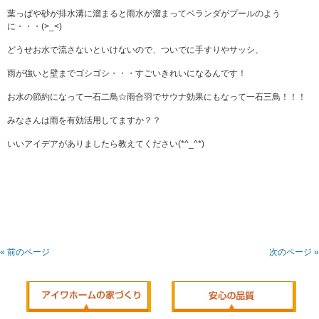
葉っぱや砂が排水溝に溜まると雨水が溜まってベランダがプールのよう
に・・・(>_<)
どうせお水で流さないといけないので、ついでに手すりやサッシ、
雨が強いと壁までゴシゴシ・・・すごいきれいになるんです！
お水の節約になって一石二鳥☆雨合羽でサウナ効果にもなって一石三鳥！！！
みなさんは雨を有効活用してますか？？
いいアイデアがありましたら教えてください(*^_^*)
« 前のページ
次のページ »