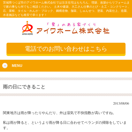
茨城県つくば市のアイワホーム株式会社では注文住宅はもちろん、増築、改築からリフォームま
で家の事なら何でもご相談ください。 土木や建築、大工さん仕事のとび・土工・コンクリート、
石、屋根、タイル・れんが・ブロック、鋼構造物、舗装、しゅんせつ、塗装、内装仕上、造園、
水道施設なども格安で承ります！
電話でのお問い合わせはこちら
MENU
雨の日にできること
2013/08/06
関東地方は雨が降ったりやんだり、外は湿気で不快指数が高いですね。
私は雨が降ると、というより雨が降る日に合わせてベランダの掃除をしていま
す。